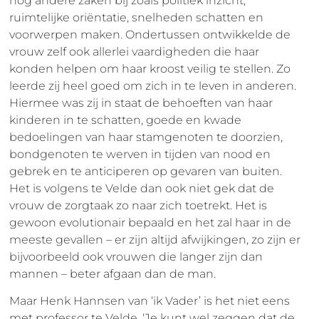
nog andere zaken bij zoals politiek inzicht,
ruimtelijke oriëntatie, snelheden schatten en
voorwerpen maken. Ondertussen ontwikkelde de
vrouw zelf ook allerlei vaardigheden die haar
konden helpen om haar kroost veilig te stellen. Zo
leerde zij heel goed om zich in te leven in anderen.
Hiermee was zij in staat de behoeften van haar
kinderen in te schatten, goede en kwade
bedoelingen van haar stamgenoten te doorzien,
bondgenoten te werven in tijden van nood en
gebrek en te anticiperen op gevaren van buiten.
Het is volgens te Velde dan ook niet gek dat de
vrouw de zorgtaak zo naar zich toetrekt. Het is
gewoon evolutionair bepaald en het zal haar in de
meeste gevallen – er zijn altijd afwijkingen, zo zijn er
bijvoorbeeld ook vrouwen die langer zijn dan
mannen – beter afgaan dan de man.
Maar Henk Hannsen van ‘ik Vader’ is het niet eens
met professor te Velde. ‘Je kunt wel zeggen dat de