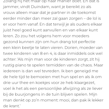
Zolang hij het maar op háár manier doet. En dat is
jammer, vindt Duindam, want je bereikt zo als
vrouw alleen maar dat je partner in de toekomst
eerder minder dan meer zal gaan zorgen – de lol is
er voor hem vanaf. En dat terwijl je als ouders elkaar
juist heel goed kunt aanvullen en van elkaar kunt
leren. Zo zou het volgens hem voor moeders
gezond kunnen zijn om hun drang tot perfectie
een klein beetje te laten vieren. Dorien, moeder van
twee kinderen van 8 en 4, is daar inmiddels ook wel
achter: ‘Als mijn man voor de kinderen zorgt, zit hij
rustig piano te spelen temidden van de chaos. Maar
iedereen is dan wel tevreden. Ik ben geneigd me
de hele tijd te bemoeien met hun spel en als ik om
drie uur thee en koekjes voor ze heb klaargezet,
voel ik het als een persoonlijke afwijzing als ze liever
bij de buurjongens in de tuin blijven spelen. Mijn
man denkt op zo’n moment: mooi, dan pak ik lekker
de krant.’