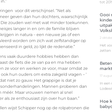
in.”
tot 201
ringen voor dit verschijnsel. “Net als
Gooi n
er geven dan hun dochters, waarschijnlijk
kinde
. Die zouden wel met wat minder toekunnen.
uitpa
isjes langer in en om de familie blijven
Volks
rijgen in natura – een nieuwe jas of een
2 oktob
imuleerd worden om zich wat zelfstandiger op
Het vo
seerd in geld, zo lijkt de redenatie.”
zetten
ngens vaak duurdere hobbies hebben dan
naast de fiets die ze van pa en ma hebben
Beter
markt
 ze voor en werken ze voor, maar omdat ze
e ook hun ouders om extra zakgeld vragen – ‘
17 augu
at niet zo gauw. Het grappige is dat je
In een
alarisonderhandelingen. Mannen proberen dan
Lodewi
llen méér. Maar vrouwen nemen al snel
als ze enthousiast zijn over hun baan.”
Hoe k
babyo
illen wijst Schipper nog op de rolpatronen die