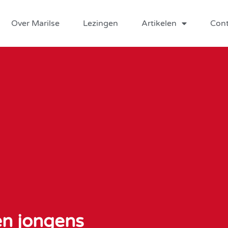
Over Marilse
Lezingen
Artikelen
Cont
en jongens