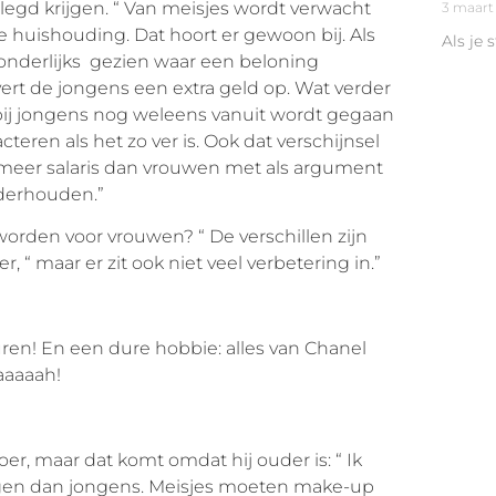
legd krijgen. “ Van meisjes wordt verwacht
3 maart
 huishouding. Dat hoort er gewoon bij. Als
Als je 
zonderlijks gezien waar een beloning
ert de jongens een extra geld op. Wat verder
r bij jongens nog weleens vanuit wordt gegaan
eren als het zo ver is. Ook dat verschijnsel
n meer salaris dan vrouwen met als argument
derhouden.”
worden voor vrouwen? “ De verschillen zijn
, “ maar er zit ook niet veel verbetering in.”
en! En een dure hobbie: alles van Chanel
aaaaah!
oer, maar dat komt omdat hij ouder is: “ Ik
ijgen dan jongens. Meisjes moeten make-up