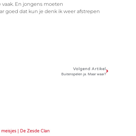
e vaak. En jongens moeten
r goed dat kun je denk ik weer afstrepen
Volgend Artikel
Buitenspelen ja. Maar waar?
j meisjes | De Zesde Clan