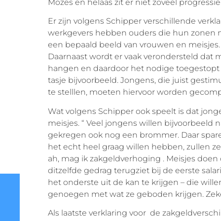
Mozes en helaas zit er niet zoveel progressie 
Er zijn volgens Schipper verschillende verkla
werkgevers hebben ouders die hun zonen me
een bepaald beeld van vrouwen en meisjes
Daarnaast wordt er vaak verondersteld dat me
hangen en daardoor het nodige toegestopt k
tasje bijvoorbeeld. Jongens, die juist gest
te stelllen, moeten hiervoor worden gecompen
Wat volgens Schipper ook speelt is dat jo
meisjes. “ Veel jongens willen bijvoorbeeld 
gekregen ook nog een brommer. Daar sparen
het echt heel graag willen hebben, zullen z
ah, mag ik zakgeldverhoging . Meisjes doen d
ditzelfde gedrag terugziet bij de eerste s
het onderste uit de kan te krijgen – die wi
genoegen met wat ze geboden krijgen. Zeker 
Als laatste verklaring voor de zakgeldversch