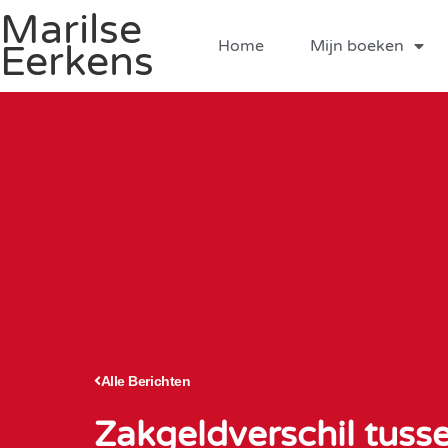
Marilse
Home
Mijn boeken
Eerkens
Alle Berichten
Zakgeldverschil tuss