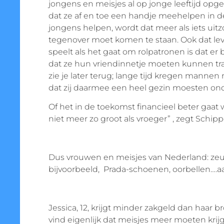
jongens en meisjes al op jonge leeftijd opge
dat ze af en toe een handje meehelpen in de
jongens helpen, wordt dat meer als iets uit
tegenover moet komen te staan. Ook dat lev
speelt als het gaat om rolpatronen is dat e
dat ze hun vriendinnetje moeten kunnen tract
zie je later terug; lange tijd kregen manne
dat zij daarmee een heel gezin moesten on
Of het in de toekomst financieel beter gaat 
niet meer zo groot als vroeger” , zegt Schipper
Dus vrouwen en meisjes van Nederland: zeur
bijvoorbeeld, Prada-schoenen, oorbellen….a
Jessica, 12, krijgt minder zakgeld dan haar br
vind eigenlijk dat meisjes meer moeten kr