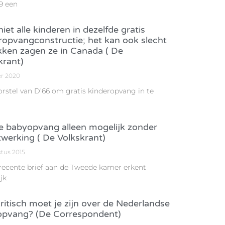
9 een
iet alle kinderen in dezelfde gratis
ropvangconstructie; het kan ook slecht
kken zagen ze in Canada ( De
krant)
er 2020
orstel van D’66 om gratis kinderopvang in te
e babyopvang alleen mogelijk zonder
werking ( De Volkskrant)
stus 2015
 recente brief aan de Tweede kamer erkent
jk
ritisch moet je zijn over de Nederlandse
pvang? (De Correspondent)