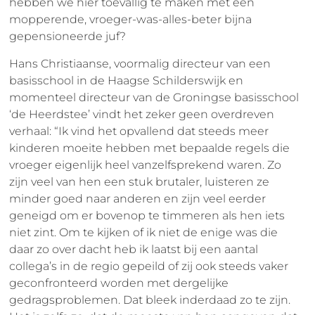
hebben we hier toevallig te maken met een
mopperende, vroeger-was-alles-beter bijna
gepensioneerde juf?
Hans Christiaanse, voormalig directeur van een
basisschool in de Haagse Schilderswijk en
momenteel directeur van de Groningse basisschool
‘de Heerdstee’ vindt het zeker geen overdreven
verhaal: “Ik vind het opvallend dat steeds meer
kinderen moeite hebben met bepaalde regels die
vroeger eigenlijk heel vanzelfsprekend waren. Zo
zijn veel van hen een stuk brutaler, luisteren ze
minder goed naar anderen en zijn veel eerder
geneigd om er bovenop te timmeren als hen iets
niet zint. Om te kijken of ik niet de enige was die
daar zo over dacht heb ik laatst bij een aantal
collega’s in de regio gepeild of zij ook steeds vaker
geconfronteerd worden met dergelijke
gedragsproblemen. Dat bleek inderdaad zo te zijn.