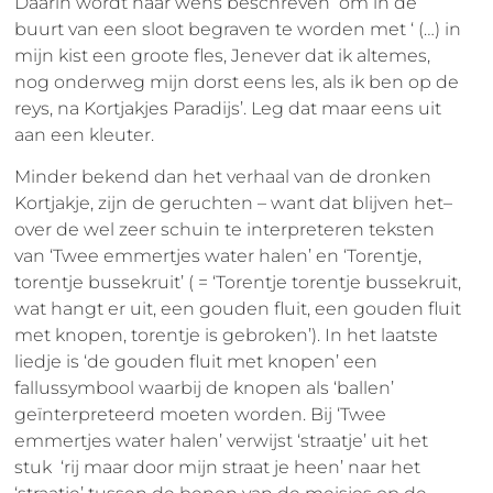
Daarin wordt haar wens beschreven om in de
buurt van een sloot begraven te worden met ‘ (…) in
mijn kist een groote fles, Jenever dat ik altemes,
nog onderweg mijn dorst eens les, als ik ben op de
reys, na Kortjakjes Paradijs’. Leg dat maar eens uit
aan een kleuter.
Minder bekend dan het verhaal van de dronken
Kortjakje, zijn de geruchten – want dat blijven het–
over de wel zeer schuin te interpreteren teksten
van ‘Twee emmertjes water halen’ en ‘Torentje,
torentje bussekruit’ ( = ‘Torentje torentje bussekruit,
wat hangt er uit, een gouden fluit, een gouden fluit
met knopen, torentje is gebroken’). In het laatste
liedje is ‘de gouden fluit met knopen’ een
fallussymbool waarbij de knopen als ‘ballen’
geïnterpreteerd moeten worden. Bij ‘Twee
emmertjes water halen’ verwijst ‘straatje’ uit het
stuk ‘rij maar door mijn straat je heen’ naar het