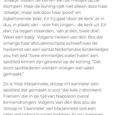
‘straatje’ tussen de benen van de meisjes op de
klompen. Maar de koning rijdt niet alleen door haar
‘straatje’, maar ook door haar ‘poort’ en
bijbehorende ‘plas’. En hij gaat ‘door de kerk’, er in
dus, in plaats van – voor het zingen- de kerk uit. En
dan, na negen maanden, ‘van je één, twee drie’.
Weer een baby. Volgens Heleen van den Bos die
onlangs haar afstudeerscriptie schreef over de
herkomst van een aantal Nederlandse kinderliedjes
zou het lied ‘Twee emmertjes water halen’ een
spotlied kinnen zijn geweest op de koning. “Dat
soort spotliederen werden vroeger wel vaker
gemaakt.”
Zo is ‘Hop Marjanneke, stroop in’t kanneke’ een
spotlied dat gemaakt is voor ‘die kale (=dronken)
Fransen’ die in de tijd van Napoleon overal
binnendrongen. Volgens Van den Bos zou de
‘stroop in ’t kanneke’ van Marjanneke ook een
seksuele lading kunnen hebben. Er zou hiermee