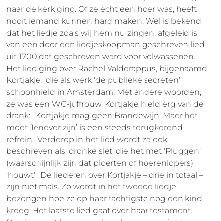
naar de kerk ging. Of ze echt een hoer was, heeft
nooit iemand kunnen hard maken. Wel is bekend
dat het liedje zoals wij hem nu zingen, afgeleid is
van een door een liedjeskoopman geschreven lied
uit 1700 dat geschreven werd voor volwassenen.
Het lied ging over Rachel Valderappus, bijgenaamd
Kortjakje, die als werk ‘de publieke secreten’
schoonhield in Amsterdam. Met andere woorden,
ze was een WC-juffrouw. Kortjakje hield erg van de
drank: ‘Kortjakje mag geen Brandewijn, Maer het
moet Jenever zijn’ is een steeds terugkerend
refrein. Verderop in het lied wordt ze ook
beschreven als ‘dronke slet’ die het met ‘Pluggen’
(waarschijnlijk zijn dat ploerten of hoerenlopers)
‘houwt’. De liederen over Kortjakje – drie in totaal –
zijn niet mals. Zo wordt in het tweede liedje
bezongen hoe ze op haar tachtigste nog een kind
kreeg. Het laatste lied gaat over haar testament.