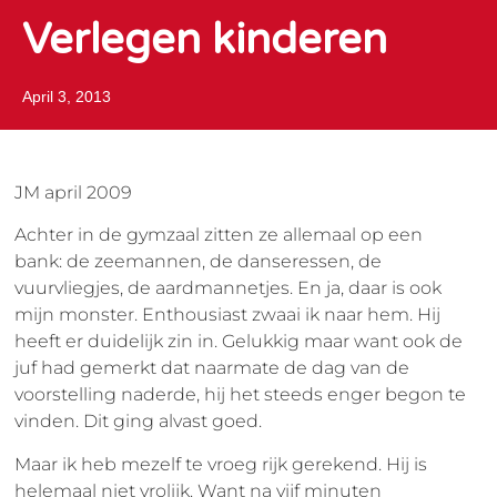
Verlegen kinderen
April 3, 2013
JM april 2009
Achter in de gymzaal zitten ze allemaal op een
bank: de zeemannen, de danseressen, de
vuurvliegjes, de aardmannetjes. En ja, daar is ook
mijn monster. Enthousiast zwaai ik naar hem. Hij
heeft er duidelijk zin in. Gelukkig maar want ook de
juf had gemerkt dat naarmate de dag van de
voorstelling naderde, hij het steeds enger begon te
vinden. Dit ging alvast goed.
Maar ik heb mezelf te vroeg rijk gerekend. Hij is
helemaal niet vrolijk. Want na vijf minuten