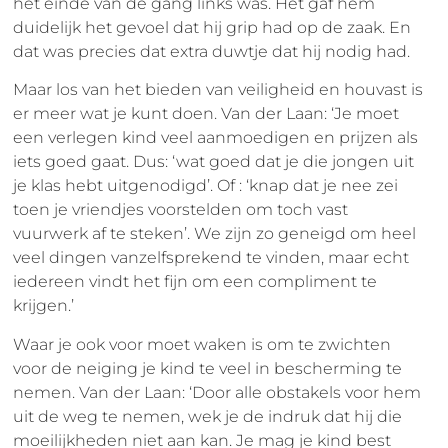
het einde van de gang links was. Het gaf hem
duidelijk het gevoel dat hij grip had op de zaak. En
dat was precies dat extra duwtje dat hij nodig had.
Maar los van het bieden van veiligheid en houvast is
er meer wat je kunt doen. Van der Laan: ‘Je moet
een verlegen kind veel aanmoedigen en prijzen als
iets goed gaat. Dus: ‘wat goed dat je die jongen uit
je klas hebt uitgenodigd’. Of : ‘knap dat je nee zei
toen je vriendjes voorstelden om toch vast
vuurwerk af te steken’. We zijn zo geneigd om heel
veel dingen vanzelfsprekend te vinden, maar echt
iedereen vindt het fijn om een compliment te
krijgen.’
Waar je ook voor moet waken is om te zwichten
voor de neiging je kind te veel in bescherming te
nemen. Van der Laan: ‘Door alle obstakels voor hem
uit de weg te nemen, wek je de indruk dat hij die
moeilijkheden niet aan kan. Je mag je kind best