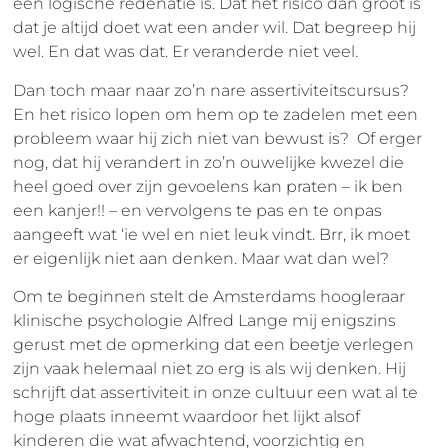
een logische redenatie is. Dat het risico dan groot is
dat je altijd doet wat een ander wil. Dat begreep hij
wel. En dat was dat. Er veranderde niet veel.
Dan toch maar naar zo’n nare assertiviteitscursus?
En het risico lopen om hem op te zadelen met een
probleem waar hij zich niet van bewust is? Of erger
nog, dat hij verandert in zo’n ouwelijke kwezel die
heel goed over zijn gevoelens kan praten – ik ben
een kanjer!! – en vervolgens te pas en te onpas
aangeeft wat ‘ie wel en niet leuk vindt. Brr, ik moet
er eigenlijk niet aan denken. Maar wat dan wel?
Om te beginnen stelt de Amsterdams hoogleraar
klinische psychologie Alfred Lange mij enigszins
gerust met de opmerking dat een beetje verlegen
zijn vaak helemaal niet zo erg is als wij denken. Hij
schrijft dat assertiviteit in onze cultuur een wat al te
hoge plaats inneemt waardoor het lijkt alsof
kinderen die wat afwachtend, voorzichtig en