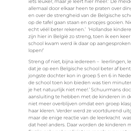
iets leuker, maar je leert hier meer.’ De m
allemaal door elkaar heen te praten over d
en over de strengheid van de Belgische scho
op de tafel gaan staan en propjes gooien. Niem
echt véél beter rekenen.’ ‘Hollandse kinderen
zijn hier in België zo streng, toen ik een ke
school kwam werd ik daar op aangesproken e
lopen!’
Streng of niet, bijna iedereen – leerlingen, 
dat je op een Belgische school beter af ben
jongste dochter kon in groep 5 en 6 in Ne
de school toen kon bieden was tien minuten
je het natuurlijk niet mee!.’ Schuurmans d
aansluiting te hebben met de kinderen in 
niet meer overblijven omdat een groep kl
haar kleren. Verder werd ze voortdurend uit
maar de enige reactie van de leerkracht was 
dat heel anders. Daar worden de kinderen me