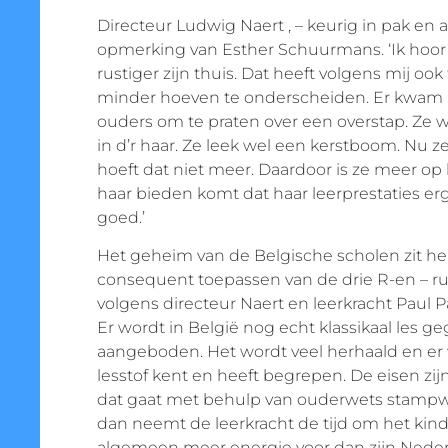
Directeur Ludwig Naert , – keurig in pak en al 
opmerking van Esther Schuurmans. ‘Ik hoor 
rustiger zijn thuis. Dat heeft volgens mij oo
minder hoeven te onderscheiden. Er kwam h
ouders om te praten over een overstap. Ze w
in d’r haar. Ze leek wel een kerstboom. Nu z
hoeft dat niet meer. Daardoor is ze meer o
haar bieden komt dat haar leerprestaties e
goed.’
Het geheim van de Belgische scholen zit he
consequent toepassen van de drie R-en – rust
volgens directeur Naert en leerkracht Paul P
Er wordt in België nog echt klassikaal les g
aangeboden. Het wordt veel herhaald en er 
lesstof kent en heeft begrepen. De eisen z
dat gaat met behulp van ouderwets stamp
dan neemt de leerkracht de tijd om het kind b
algemeen meer energie voor dan zijn Neder