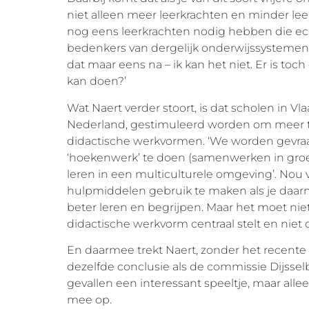
niet alleen meer leerkrachten en minder leer
nog eens leerkrachten nodig hebben die e
bedenkers van dergelijk onderwijssysteme
dat maar eens na – ik kan het niet. Er is t
kan doen?’
Wat Naert verder stoort, is dat scholen in V
Nederland, gestimuleerd worden om meer t
didactische werkvormen. ‘We worden gevraa
‘hoekenwerk’ te doen (samenwerken in groep
leren in een multiculturele omgeving’. Nou 
hulpmiddelen gebruik te maken als je daarm
beter leren en begrijpen. Maar het moet niet z
didactische werkvorm centraal stelt en niet de
En daarmee trekt Naert, zonder het recente
dezelfde conclusie als de commissie Dijssel
gevallen een interessant speeltje, maar allee
mee op.