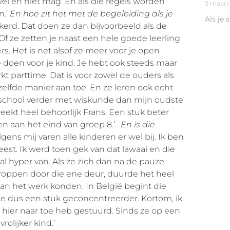
 wel en niet mag. En als die regels worden
3 maart
n.’
En hoe zit het met de begeleiding als je
Als je 
kerd. Dat doen ze dan bijvoorbeeld als de
 ze zetten je naast een hele goede leerling
rs. Het is net alsof ze meer voor je open
te doen voor je kind. Je hebt ook steeds maar
t parttime. Dat is voor zowel de ouders als
ezelfde manier aan toe. En ze leren ook echt
e school verder met wiskunde dan mijn oudste
eekt heel behoorlijk Frans. Een stuk beter
n aan het eind van groep 8.’.
En is die
gens mij varen alle kinderen er wel bij. Ik ben
st. Ik werd toen gek van dat lawaai en die
l hyper van. Als ze zich dan na de pauze
oppen door die ene deur, duurde het heel
aan het werk konden. In België begint die
 je dus een stuk geconcentreerder. Kortom, ik
r hier naar toe heb gestuurd. Sinds ze op een
rolijker kind.’