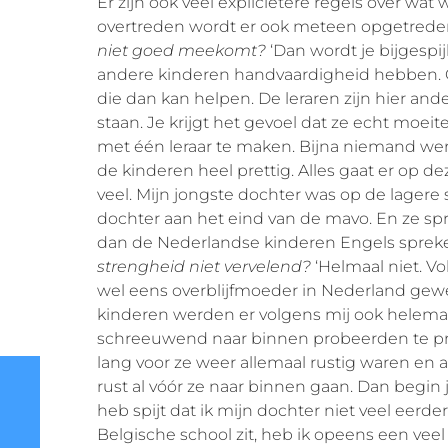
Er zijn ook veel explicietere regels over wat
overtreden wordt er ook meteen opgetrede
niet goed meekomt?
‘Dan wordt je bijgespij
andere kinderen handvaardigheid hebben. Of
die dan kan helpen. De leraren zijn hier ande
staan. Je krijgt het gevoel dat ze echt moei
met één leraar te maken. Bijna niemand werk
de kinderen heel prettig. Alles gaat er op d
veel. Mijn jongste dochter was op de lager
dochter aan het eind van de mavo. En ze spr
dan de Nederlandse kinderen Engels spreke
strengheid niet vervelend?
‘Helmaal niet. Vol
wel eens overblijfmoeder in Nederland gewee
kinderen werden er volgens mij ook helemaa
schreeuwend naar binnen probeerden te pr
lang voor ze weer allemaal rustig waren en 
rust al vóór ze naar binnen gaan. Dan begin
heb spijt dat ik mijn dochter niet veel eerde
Belgische school zit, heb ik opeens een veel v