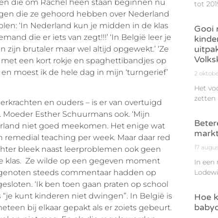
eiden die om Rachel heen staan beginnen nu
tot 201
ingen die ze gehoord hebben over Nederland
len: ‘In Nederland kun je midden in de klas
Gooi n
and die er iets van zegt!!!’ ‘In België leer je
kinde
uitpa
 zijn brutaler maar wel altijd opgewekt.’ ‘Ze
Volks
er met een kort rokje en spaghettibandjes op
n moest ik de hele dag in mijn ‘turngerief’
2 oktob
Het vo
zetten
leerkrachten en ouders – is er van overtuigd
t. Moeder Esther Schuurmans ook. ‘Mijn
Beter
derland niet goed meekomen. Het enige wat
markt
 remedial teaching per week. Maar daar red
17 augu
ochter bleek naast leerproblemen ook geen
de klas. Ze wilde op een gegeven moment
In een
asgenoten steeds commentaar hadden op
Lodewi
gesloten. ‘Ik ben toen gaan praten op school
“je kunt kinderen niet dwingen”. In België is
Hoe k
babyo
teen bij elkaar gepakt als er zoiets gebeurt.