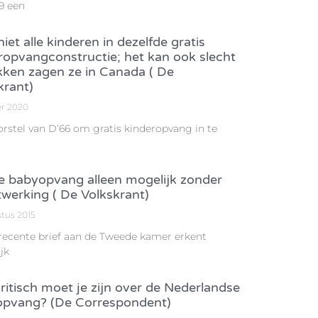
9 een
iet alle kinderen in dezelfde gratis
ropvangconstructie; het kan ook slecht
kken zagen ze in Canada ( De
krant)
er 2020
orstel van D’66 om gratis kinderopvang in te
e babyopvang alleen mogelijk zonder
werking ( De Volkskrant)
stus 2015
 recente brief aan de Tweede kamer erkent
jk
ritisch moet je zijn over de Nederlandse
pvang? (De Correspondent)