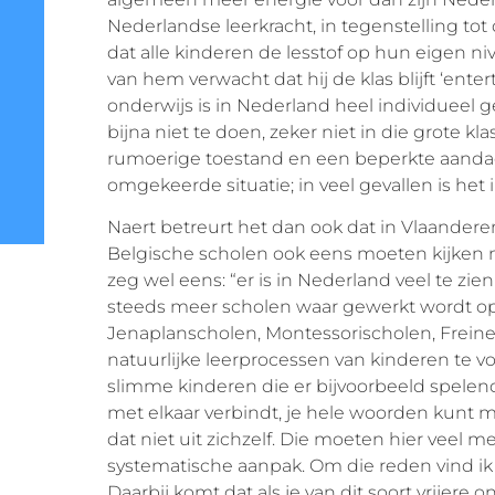
Nederlandse leerkracht, in tegenstelling tot
dat alle kinderen de lesstof op hun eigen n
van hem verwacht dat hij de klas blijft ‘entert
onderwijs is in Nederland heel individueel geri
bijna niet te doen, zeker niet in die grote kla
rumoerige toestand en een beperkte aandacht
omgekeerde situatie; in veel gevallen is het i
Naert betreurt het dan ook dat in Vlaander
Belgische scholen ook eens moeten kijken 
zeg wel eens: “er is in Nederland veel te zie
steeds meer scholen waar gewerkt wordt op 
Jenaplanscholen, Montessorischolen, Freine
natuurlijke leerprocessen van kinderen te vo
slimme kinderen die er bijvoorbeeld spelend
met elkaar verbindt, je hele woorden kunt 
dat niet uit zichzelf. Die moeten hier veel 
systematische aanpak. Om die reden vind ik h
Daarbij komt dat als je van dit soort vrijer