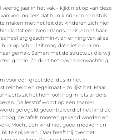
veertig jaar in het vak – kijkt niet op van deze
van veel ouders dat hun kinderen een stuk
k te maken met het feit dat kinderen zich hier
ier laatst een Nederlands meisje met haar
as heel erg geschminkt en er hing van alles
e hier op school zit mag dat niet meer en
p haar gemak. Samen met de structuur die wij
rg ten goede. Ze doet het boven verwachting
m voor een groot deel dus in het
 reinheid en regelmaat – zo lijkt het. Maar
almaerts zit het hem ook nog in iets anders.
egeven. De lesstof wordt op een manier
wordt geregeld gecontroleerd of het kind de
ijn hoog; de tafels moeten gekend worden en
werk. Mocht een kind niet goed meekomen
ij te spijkeren. Daar heeft hij over het
landse collega. Dat komt omdat de