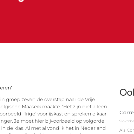
leren’
Ook
n groep zeven de overstap naar de Vrije
lgische Maaseik maakte. ‘Het zijn niet alleen
Corre
orbeeld ‘frigo’ voor ijskast en spreken elkaar
trenger. Je moet hier bijvoorbeeld op volgorde
9 oktob
t in de klas. Al met al vond ik het in Nederland
Als Co