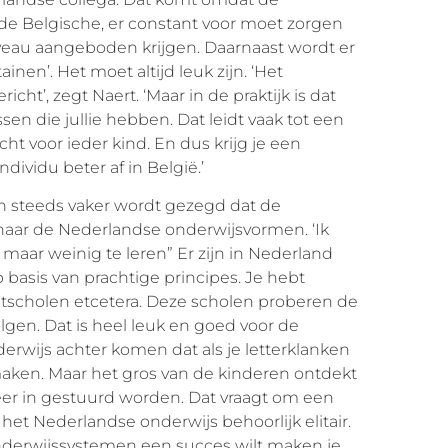
 de Belgische, er constant voor moet zorgen
iveau aangeboden krijgen. Daarnaast wordt er
ainen’. Het moet altijd leuk zijn. ‘Het
cht’, zegt Naert. ‘Maar in de praktijk is dat
ssen die jullie hebben. Dat leidt vaak tot een
 voor ieder kind. En dus krijg je een
ndividu beter af in België.’
en steeds vaker wordt gezegd dat de
naar de Nederlandse onderwijsvormen. ‘Ik
n maar weinig te leren” Er zijn in Nederland
basis van prachtige principes. Je hebt
tscholen etcetera. Deze scholen proberen de
lgen. Dat is heel leuk en goed voor de
erwijs achter komen dat als je letterklanken
maken. Maar het gros van de kinderen ontdekt
meer in gestuurd worden. Dat vraagt om een
et Nederlandse onderwijs behoorlijk elitair.
e onderwijssystemen een succes wilt maken je