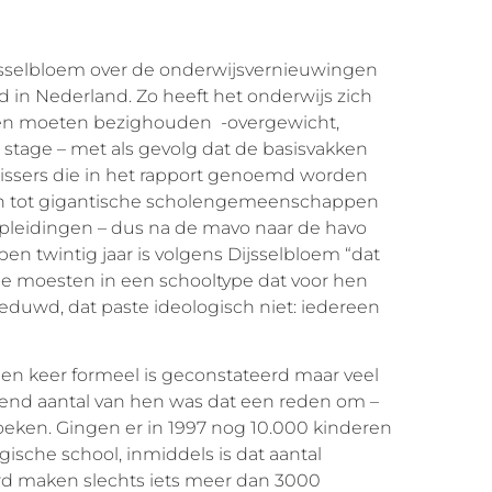
ijsselbloem over de onderwijsvernieuwingen
d in Nederland. Zo heeft het onderwijs zich
men moeten bezighouden -overgewicht,
 stage – met als gevolg dat de basisvakken
missers die in het rapport genoemd worden
len tot gigantische scholengemeenschappen
pleidingen – dus na de mavo naar de havo
en twintig jaar is volgens Dijsselbloem “dat
ee moesten in een schooltype dat voor hen
eduwd, dat paste ideologisch niet: iedereen
l een keer formeel is geconstateerd maar veel
oeiend aantal van hen was dat een reden om –
zoeken. Gingen er in 1997 nog 10.000 kinderen
ische school, inmiddels is dat aantal
d maken slechts iets meer dan 3000