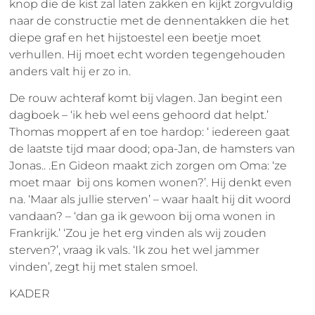
knop die de kist zal laten zakken en kijkt zorgvuldig
naar de constructie met de dennentakken die het
diepe graf en het hijstoestel een beetje moet
verhullen. Hij moet echt worden tegengehouden
anders valt hij er zo in.
De rouw achteraf komt bij vlagen. Jan begint een
dagboek – ‘ik heb wel eens gehoord dat helpt.’
Thomas moppert af en toe hardop: ‘ iedereen gaat
de laatste tijd maar dood; opa-Jan, de hamsters van
Jonas.. .En Gideon maakt zich zorgen om Oma: ‘ze
moet maar bij ons komen wonen?’. Hij denkt even
na. ‘Maar als jullie sterven’ – waar haalt hij dit woord
vandaan? – ‘dan ga ik gewoon bij oma wonen in
Frankrijk.’ ‘Zou je het erg vinden als wij zouden
sterven?’, vraag ik vals. ‘Ik zou het wel jammer
vinden’, zegt hij met stalen smoel.
KADER