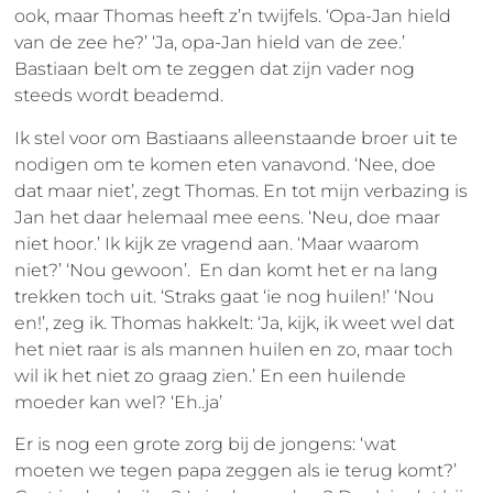
ook, maar Thomas heeft z’n twijfels. ‘Opa-Jan hield
van de zee he?’ ‘Ja, opa-Jan hield van de zee.’
Bastiaan belt om te zeggen dat zijn vader nog
steeds wordt beademd.
Ik stel voor om Bastiaans alleenstaande broer uit te
nodigen om te komen eten vanavond. ‘Nee, doe
dat maar niet’, zegt Thomas. En tot mijn verbazing is
Jan het daar helemaal mee eens. ‘Neu, doe maar
niet hoor.’ Ik kijk ze vragend aan. ‘Maar waarom
niet?’ ‘Nou gewoon’. En dan komt het er na lang
trekken toch uit. ‘Straks gaat ‘ie nog huilen!’ ‘Nou
en!’, zeg ik. Thomas hakkelt: ‘Ja, kijk, ik weet wel dat
het niet raar is als mannen huilen en zo, maar toch
wil ik het niet zo graag zien.’ En een huilende
moeder kan wel? ‘Eh..ja’
Er is nog een grote zorg bij de jongens: ‘wat
moeten we tegen papa zeggen als ie terug komt?’