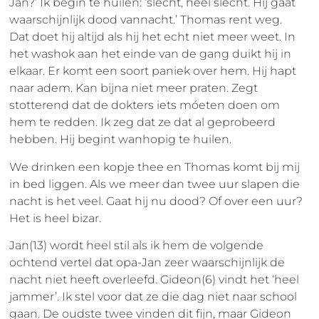
Jan?’ Ik begin te huilen: ‘slecht, heel slecht. Hij gaat
waarschijnlijk dood vannacht.’ Thomas rent weg.
Dat doet hij altijd als hij het echt niet meer weet. In
het washok aan het einde van de gang duikt hij in
elkaar. Er komt een soort paniek over hem. Hij hapt
naar adem. Kan bijna niet meer praten. Zegt
stotterend dat de dokters iets móeten doen om
hem te redden. Ik zeg dat ze dat al geprobeerd
hebben. Hij begint wanhopig te huilen.
We drinken een kopje thee en Thomas komt bij mij
in bed liggen. Als we meer dan twee uur slapen die
nacht is het veel. Gaat hij nu dood? Of over een uur?
Het is heel bizar.
Jan(13) wordt heel stil als ik hem de volgende
ochtend vertel dat opa-Jan zeer waarschijnlijk de
nacht niet heeft overleefd. Gideon(6) vindt het ‘heel
jammer’. Ik stel voor dat ze die dag niet naar school
gaan. De oudste twee vinden dit fijn, maar Gideon