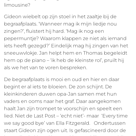
limousine?
Gideon wiebelt op zijn stoel in het zaaltje bij de
begraafplaats. ‘Wanneer mag ik mijn liedje nou
zingen?’, fluistert hij hard. ‘Mag ik nog een
pepermuntje? Waarom klappen ze niet als iemand
iets heeft gezegd?’ Eindelijk mag hij zingen van het
sneeuwvlokje. Jan helpt hem en Thomas begeleidt
hem op de piano – ‘ik heb de kleinste rol’, pruilt hij
als we het van te voren bespreken.
De begraafplaats is mooi en oud en hier en daar
begint er al iets te bloeien. De zon schijnt. De
kleinkinderen duwen opa-Jan samen met hun
vaders en ooms naar het graf. Daar aangekomen
haalt Jan zijn trompet te voorschijn en speelt een
lied. Niet de Last Post – ‘echt niet’- maar ‘Every time
we say good bye’ van Ella Fitzgerald. Ondertussen
staart Gideon zijn ogen uit. Is gefascineerd door de