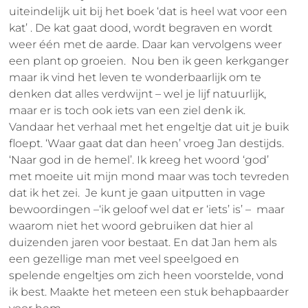
uiteindelijk uit bij het boek ‘dat is heel wat voor een
kat’ . De kat gaat dood, wordt begraven en wordt
weer één met de aarde. Daar kan vervolgens weer
een plant op groeien. Nou ben ik geen kerkganger
maar ik vind het leven te wonderbaarlijk om te
denken dat alles verdwijnt – wel je lijf natuurlijk,
maar er is toch ook iets van een ziel denk ik.
Vandaar het verhaal met het engeltje dat uit je buik
floept. ‘Waar gaat dat dan heen’ vroeg Jan destijds.
‘Naar god in de hemel’. Ik kreeg het woord ‘god’
met moeite uit mijn mond maar was toch tevreden
dat ik het zei. Je kunt je gaan uitputten in vage
bewoordingen –‘ik geloof wel dat er ‘iets’ is’ – maar
waarom niet het woord gebruiken dat hier al
duizenden jaren voor bestaat. En dat Jan hem als
een gezellige man met veel speelgoed en
spelende engeltjes om zich heen voorstelde, vond
ik best. Maakte het meteen een stuk behapbaarder