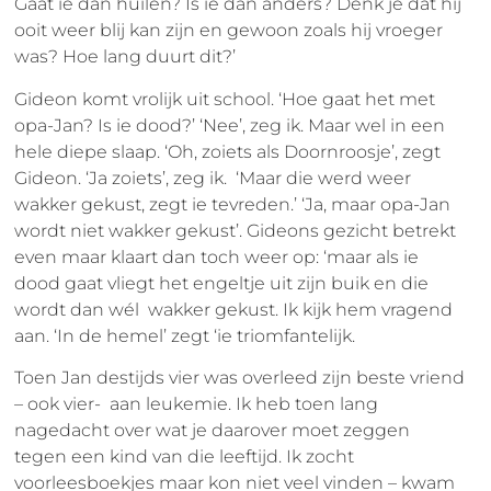
Gaat ie dan huilen? Is ie dan anders? Denk je dat hij
ooit weer blij kan zijn en gewoon zoals hij vroeger
was? Hoe lang duurt dit?’
Gideon komt vrolijk uit school. ‘Hoe gaat het met
opa-Jan? Is ie dood?’ ‘Nee’, zeg ik. Maar wel in een
hele diepe slaap. ‘Oh, zoiets als Doornroosje’, zegt
Gideon. ‘Ja zoiets’, zeg ik. ‘Maar die werd weer
wakker gekust, zegt ie tevreden.’ ‘Ja, maar opa-Jan
wordt niet wakker gekust’. Gideons gezicht betrekt
even maar klaart dan toch weer op: ‘maar als ie
dood gaat vliegt het engeltje uit zijn buik en die
wordt dan wél wakker gekust. Ik kijk hem vragend
aan. ‘In de hemel’ zegt ‘ie triomfantelijk.
Toen Jan destijds vier was overleed zijn beste vriend
– ook vier- aan leukemie. Ik heb toen lang
nagedacht over wat je daarover moet zeggen
tegen een kind van die leeftijd. Ik zocht
voorleesboekjes maar kon niet veel vinden – kwam