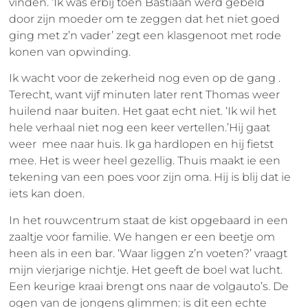
vinden. ‘Ik was erbij toen Bastiaan werd gebeld
door zijn moeder om te zeggen dat het niet goed
ging met z’n vader’ zegt een klasgenoot met rode
konen van opwinding.
Ik wacht voor de zekerheid nog even op de gang .
Terecht, want vijf minuten later rent Thomas weer
huilend naar buiten. Het gaat echt niet. ‘Ik wil het
hele verhaal niet nog een keer vertellen.’Hij gaat
weer mee naar huis. Ik ga hardlopen en hij fietst
mee. Het is weer heel gezellig. Thuis maakt ie een
tekening van een poes voor zijn oma. Hij is blij dat ie
iets kan doen.
In het rouwcentrum staat de kist opgebaard in een
zaaltje voor familie. We hangen er een beetje om
heen als in een bar. ‘Waar liggen z’n voeten?’ vraagt
mijn vierjarige nichtje. Het geeft de boel wat lucht.
Een keurige kraai brengt ons naar de volgauto’s. De
ogen van de jongens glimmen: is dit een echte