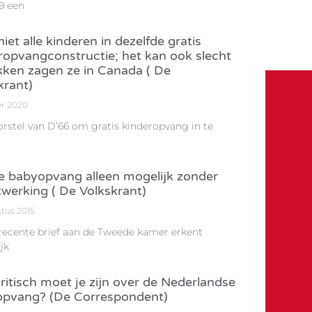
9 een
iet alle kinderen in dezelfde gratis
ropvangconstructie; het kan ook slecht
kken zagen ze in Canada ( De
krant)
er 2020
orstel van D’66 om gratis kinderopvang in te
e babyopvang alleen mogelijk zonder
werking ( De Volkskrant)
stus 2015
 recente brief aan de Tweede kamer erkent
jk
ritisch moet je zijn over de Nederlandse
pvang? (De Correspondent)