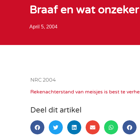
Braaf en wat onzeker
April 5, 2004
NRC 2004
Rekenachterstand van meisjes is best te verh
Deel dit artikel