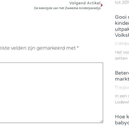
tot 201
Volgend Artikel
De keerzijde van het Zweedse kinderparadijs
Gooi n
kinde
uitpa
Volks
2 oktob
eiste velden zijn gemarkeerd met
*
Het vo
zetten
Beter
markt
17 augu
In een
Lodewi
Hoe k
babyo