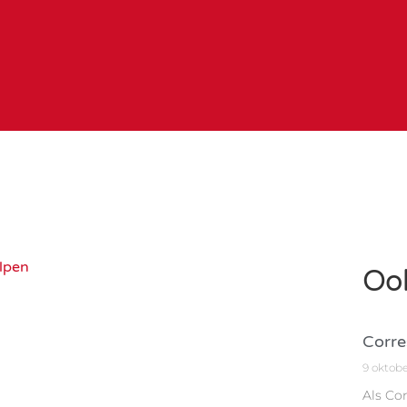
elpen
Ook
Corre
9 oktob
Als Co