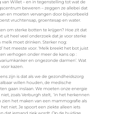
van Willet – en in tegenstelling tot wat de
gscentrum beweren – zeggen ze allebei dat
aan en moeten vervangen door bijvoorbeeld
perst vruchtensap, groentesap en water.
 om sterke botten te krijgen? Hoe zit dat
 uit heel veel onderzoek dat je voor sterke
n melk moet drinken. Sterker nog:
’ het meeste voor. ‘Melk breekt het bot juist
ucten verhogen onder meer de kans op :
 ovariumkanker en ongezonde darmen’. Wat
 voor kazen.
eens zijn is dat als we de gezondheidszorg
aalbaar willen houden, de medische
eten gaan inslaan. We moeten onze energie
niet, zoals Verburgh stelt, ‘in het herkennen
‘Artsen zien het maken van een mammografie als
 het niet. Je spoort een ziekte alleen iets
n dat iemand ziek wordt. Op de huidige