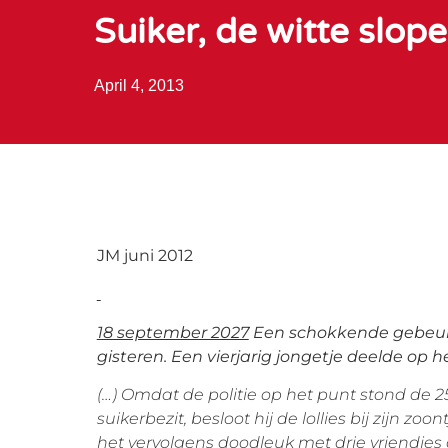
Suiker, de witte slope
April 4, 2013
JM juni 2012
18 september 2027
Een schokkende gebeurt
gisteren. Een vierjarig jongetje deelde op he
(…) Omdat de politie op het punt stond de 
suikerbezit, besloot hij de lollies bij zijn zo
het vervolgens doodleuk met drie vriendjes