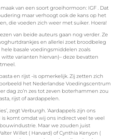
aanmaak van een soort groeihormoon: IGF . Dat
eroudering maar verhoogt ook de kans op het
len, die voeden zich weer met suiker. Hoera!
iezen van beide auteurs gaan nog verder. Ze
 yoghurtdrankjes en allerlei zoet broodbeleg
k hele basale voedingsmiddelen zoals
e witte varianten hiervan)– deze bevatten
etmeel.
asta en rijst -is opmerkelijk. Zij zetten zich
ijvoorbeeld het Nederlandse Voedingscentrum
per dag zo’n zes tot zeven boterhammen zou
sta, rijst of aardappelen.
es’, zegt Verburgh. ‘Aardappels zijn ons
is komt omdat wij ons indirect veel te veel
dbouwindustrie. Maar we zouden juist
lter Willet ( Harvard) of Cynthia Kenyon (