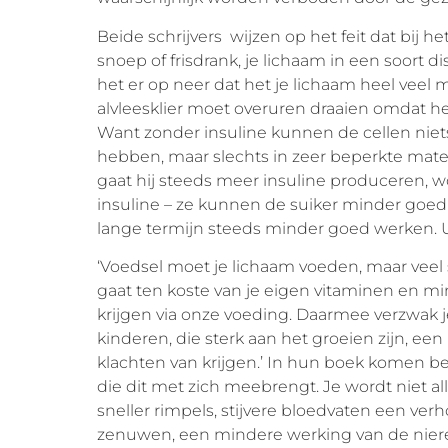
Beide schrijvers wijzen op het feit dat bij he
snoep of frisdrank, je lichaam in een soort
het er op neer dat het je lichaam heel veel 
alvleesklier moet overuren draaien omdat h
Want zonder insuline kunnen de cellen niets
hebben, maar slechts in zeer beperkte mate)
gaat hij steeds meer insuline produceren, w
insuline – ze kunnen de suiker minder goed
lange termijn steeds minder goed werken. Uite
‘Voedsel moet je lichaam voeden, maar veel su
gaat ten koste van je eigen vitaminen en mi
krijgen via onze voeding. Daarmee verzwa
kinderen, die sterk aan het groeien zijn, een 
klachten van krijgen.’ In hun boek komen bei
die dit met zich meebrengt. Je wordt niet all
sneller rimpels, stijvere bloedvaten een ve
zenuwen, een mindere werking van de nieren,