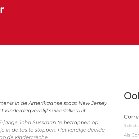
r
Ook
enis in de Amerikaanse staat New Jersey
t kinderdagverblijf suikerlollies uit
.
Corre
25-jarige John Sussman te betrappen op
9 oktob
ontje in de tas te stoppen. Het kereltje deelde
Als Co
 op de kindercrèche.