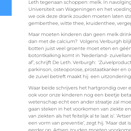
Leth tegenaan schoppen: melk. In navolging 
Universiteit van Wageningen en het voedin
we ook deze drank zouden moeten laten st
gemberthee, witte thee, kruidenthee, verge
Maar moeten kinderen dan geen melk drinken
dan met de calcium? Volgens Verburgh blijkt
botten juist veel groente moet eten en géé
botontkalking komt in ‘Nederland- zuivelland
af’, schrijft De Leth. Verburgh: ‘Zuivelprod
parkinson, osteoporose, prostaatkanker en
de zuivel betreft maakt hij een uitzondering
Waar beide schrijvers het hartgrondig over 
ook voor onze kinderen nog een beetje bet
wetenschap echt een ander straatje zal mo
gaan steken in het voorkomen van ziekte en 
van ziekten als het feitelijk al te laat is’. 
een vorm van preventie’, zegt hij. ‘Maar dat is
eerder op. Artsen zouden moeten voorkome