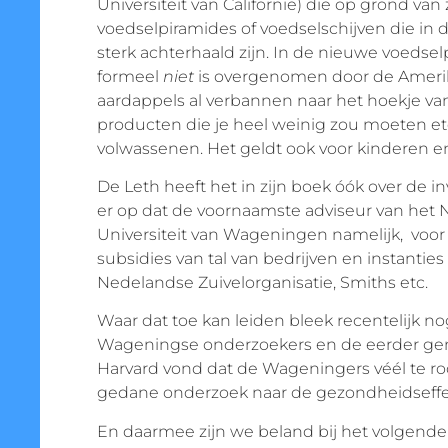
Universiteit van Californie) die op grond va
voedselpiramides of voedselschijven die in
sterk achterhaald zijn. In de nieuwe voedsel
formeel
niet
is overgenomen door de Amerikaa
aardappels al verbannen naar het hoekje van 
producten die je heel weinig zou moeten ete
volwassenen. Het geldt ook voor kinderen en
De Leth heeft het in zijn boek óók over de inv
er op dat de voornaamste adviseur van he
Universiteit van Wageningen namelijk, voor h
subsidies van tal van bedrijven en instanties 
Nedelandse Zuivelorganisatie, Smiths etc.
Waar dat toe kan leiden bleek recentelijk no
Wageningse onderzoekers en de eerder geno
Harvard vond dat de Wageningers véél te ro
gedane onderzoek naar de gezondheidseffec
En daarmee zijn we beland bij het volgende 