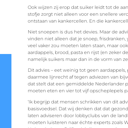
Ook wijzen zij erop dat suiker leidt tot de 
stofje zorgt niet alleen voor een snellere v
ontstaan van kankercellen. En die kankercel
Niet snoepen is dus het devies. Maar de adv
vinden niet alleen dat je snoep, frisdranken,
veel vaker zou moeten laten staan, maar oo
aardappels, brood, pasta en rijst (en zeker d
namelijk suikers maar dan in de vorm van z
Dit advies – eet weinig tot geen aardappels, p
daarmee lijnrecht af tegen adviezen van b
dat stelt dat een gemiddelde Nederlander 
moeten eten en vier tot vijf opscheplepels pa
‘Ik begrijp dat mensen schrikken van dit advi
basisvoedsel. Dat wij denken dat dat gezond 
laten adviseren door lobbyclubs van de lan
moeten luisteren naar échte experts zoals Wa