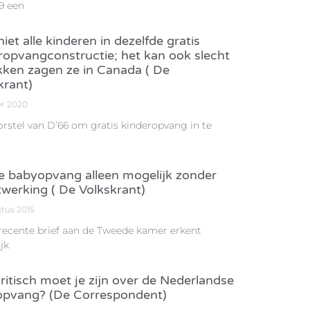
9 een
iet alle kinderen in dezelfde gratis
ropvangconstructie; het kan ook slecht
kken zagen ze in Canada ( De
krant)
er 2020
orstel van D’66 om gratis kinderopvang in te
e babyopvang alleen mogelijk zonder
werking ( De Volkskrant)
stus 2015
 recente brief aan de Tweede kamer erkent
jk
ritisch moet je zijn over de Nederlandse
pvang? (De Correspondent)