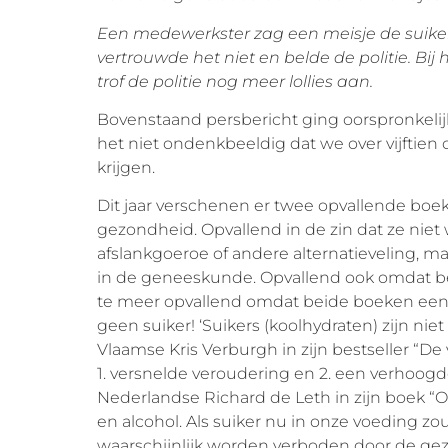
Een medewerkster zag een meisje de suik
vertrouwde het niet en belde de politie. Bij
trof de politie nog meer lollies aan.
Bovenstaand persbericht ging oorspronkelijk 
het niet ondenkbeeldig dat we over vijftien of
krijgen.
Dit jaar verschenen er twee opvallende boe
gezondheid. Opvallend in de zin dat ze niet
afslankgoeroe of andere alternatieveling, 
in de geneeskunde. Opvallend ook omdat bei
te meer opvallend omdat beide boeken een 
geen suiker! ‘Suikers (koolhydraten) zijn niet
Vlaamse Kris Verburgh in zijn bestseller “De
1. versnelde veroudering en 2. een verhoogde k
Nederlandse Richard de Leth in zijn boek “Oer
en alcohol. Als suiker nu in onze voeding zo
waarschijnlijk worden verboden door de g