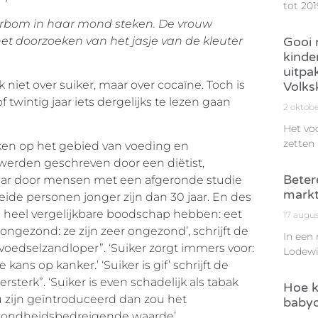
tot 201
erbom in haar mond steken. De vrouw
 het doorzoeken van het jasje van de kleuter
Gooi n
kinde
uitpa
niet over suiker, maar over cocaïne. Toch is
Volks
 twintig jaar iets dergelijks te lezen gaan
2 oktob
Het vo
zetten
ken op het gebied van voeding en
 werden geschreven door een diëtist,
Beter
maar door mensen met een afgeronde studie
markt
de personen jonger zijn dan 30 jaar. En des
heel vergelijkbare boodschap hebben: eet
17 augu
 ongezond: ze zijn zeer ongezond’, schrijft de
In een
 voedselzandloper”. ‘Suiker zorgt immers voor:
Lodewi
ans op kanker.’ ‘Suiker is gif’ schrijft de
sterk”. ‘Suiker is even schadelijk als tabak
Hoe k
u zijn geïntroduceerd dan zou het
babyo
ezondheidsbedreigende waarde’.