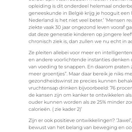
opleiding is dit onderdeel helemaal onderbe
geneeskunde in België krijg je hooguit een h
Nederland is het niet veel beter.’ ‘Mensen r
ziekte vaak 30 jaar ongezond leven vooraf gaa
dat deze generatie kinderen op jongere leefti
chronisch ziek is, dan zullen we nu echt in 
Ze pleiten allebei voor meer en intelligenter
en andere voorlichtende instanties denken
van voeding te snappen. En daarom praten z
meer groentjes”. Maar daar bereik je niks 
gezondheidswinst ze precies kunnen behalen
vruchtensap drinken bijvoorbeeld: 76 proce
de kansen zijn om kanker te ontwikkelen als 
ouder kunnen worden als ze 25% minder zo
calorieën. ( zie kader 2)’
Zijn er ook positieve ontwikkelingen? ‘Jawel’
bewust van het belang van beweging en ook i