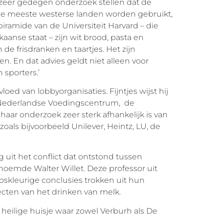
n zeer gedegen onderzoek stellen dat de
 de meeste westerse landen worden gebruikt,
piramide van de Universiteit Harvard – die
nse staat – zijn wit brood, pasta en
de frisdranken en taartjes. Het zijn
n. En dat advies geldt niet alleen voor
 sporters.’
loed van lobbyorganisaties. Fijntjes wijst hij
t Nederlandse Voedingscentrum, de
aar onderzoek zeer sterk afhankelijk is van
zoals bijvoorbeeld Unilever, Heintz, LU, de
g uit het conflict dat ontstond tussen
emde Walter Willet. Deze professor uit
oskleurige conclusies trokken uit hun
ten van het drinken van melk.
heilige huisje waar zowel Verburh als De