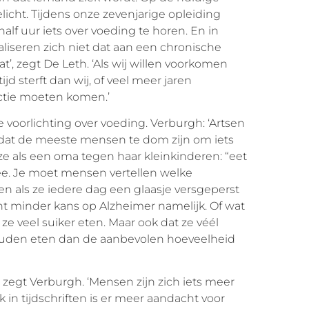
licht. Tijdens onze zevenjarige opleiding
alf uur iets over voeding te horen. En in
ealiseren zich niet dat aan een chronische
t’, zegt De Leth. ‘Als wij willen voorkomen
jd sterft dan wij, of veel meer jaren
actie moeten komen.’
e voorlichting over voeding. Verburgh: ‘Artsen
 dat de meeste mensen te dom zijn om iets
e als een oma tegen haar kleinkinderen: “eet
mee. Je moet mensen vertellen welke
 als ze iedere dag een glaasje versgeperst
nt minder kans op Alzheimer namelijk. Of wat
ze veel suiker eten. Maar ook dat ze véél
uden eten dan de aanbevolen hoeveelheid
, zegt Verburgh. ‘Mensen zijn zich iets meer
n tijdschriften is er meer aandacht voor