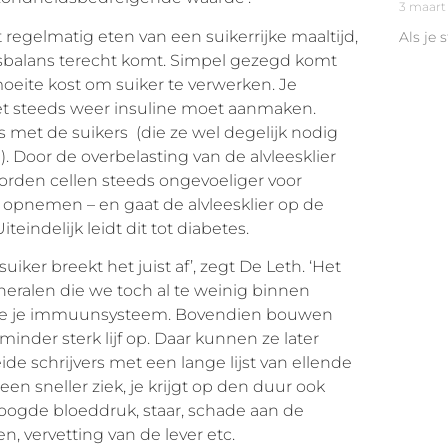
3 maart
t regelmatig eten van een suikerrijke maaltijd,
Als je 
 disbalans terecht komt. Simpel gezegd komt
moeite kost om suiker te verwerken. Je
et steeds weer insuline moet aanmaken.
 met de suikers (die ze wel degelijk nodig
. Door de overbelasting van de alvleesklier
orden cellen steeds ongevoeliger voor
 opnemen – en gaat de alvleesklier op de
indelijk leidt dit tot diabetes.
iker breekt het juist af’, zegt De Leth. ‘Het
neralen die we toch al te weinig binnen
k je je immuunsysteem. Bovendien bouwen
minder sterk lijf op. Daar kunnen ze later
de schrijvers met een lange lijst van ellende
een sneller ziek, je krijgt op den duur ook
rhoogde bloeddruk, staar, schade aan de
 vervetting van de lever etc.