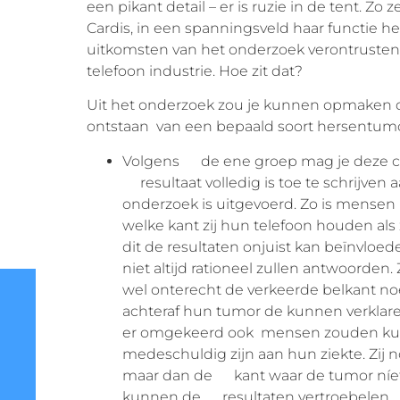
een pikant detail – er is ruzie in de tent. Zo 
Cardis, in een spanningsveld haar functie 
uitkomsten van het onderzoek verontrustend
telefoon industrie. Hoe zit dat?
Uit het onderzoek zou je kunnen opmaken da
ontstaan van een bepaald soort hersentumo
Volgens de ene groep mag je deze conc
resultaat volledig is toe te schrijve
onderzoek is uitgevoerd. Zo is mens
welke kant zij hun telefoon houden als
dit de resultaten onjuist kan beïnv
niet altijd rationeel zullen antwoor
wel onterecht de verkeerde belkant n
achteraf hun tumor de kunnen verklare
er omgekeerd ook mensen zouden kunn
medeschuldig zijn aan hun ziekte. Zi
maar dan de kant waar de tumor níet zit
kunnen de resultaten vertroebelen.