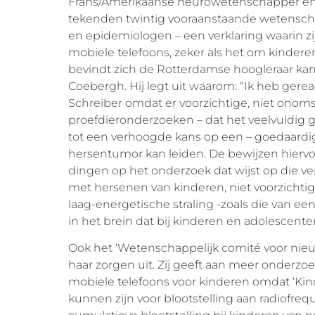
Frans/Amerikaanse neurowetenschapper en p
tekenden twintig vooraanstaande wetensch
en epidemiologen – een verklaring waarin z
mobiele telefoons, zeker als het om kinde
bevindt zich de Rotterdamse hoogleraar kan
Coebergh. Hij legt uit waarom: “Ik heb ger
Schreiber omdat er voorzichtige, niet onomst
proefdieronderzoeken – dat het veelvuldig g
tot een verhoogde kans op een – goedaardig
hersentumor kan leiden. De bewijzen hiervoor z
dingen op het onderzoek dat wijst op die ver
met hersenen van kinderen, niet voorzichtig 
laag-energetische straling -zoals die van ee
in het brein dat bij kinderen en adolescente
Ook het ‘Wetenschappelijk comité voor nieu
haar zorgen uit. Zij geeft aan meer onderzoek
mobiele telefoons voor kinderen omdat ‘Ki
kunnen zijn voor blootstelling aan radiofr