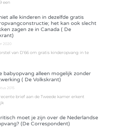
9 een
iet alle kinderen in dezelfde gratis
ropvangconstructie; het kan ook slecht
kken zagen ze in Canada ( De
krant)
er 2020
orstel van D’66 om gratis kinderopvang in te
e babyopvang alleen mogelijk zonder
werking ( De Volkskrant)
stus 2015
 recente brief aan de Tweede kamer erkent
jk
ritisch moet je zijn over de Nederlandse
pvang? (De Correspondent)