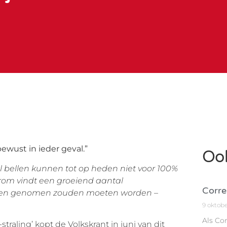
ewust in ieder geval.”
Ook
l bellen kunnen tot op heden niet voor 100%
arom vindt een groeiend aantal
Corre
len genomen zouden moeten worden –
9 oktob
Als Co
raling’ kopt de Volkskrant in juni van dit