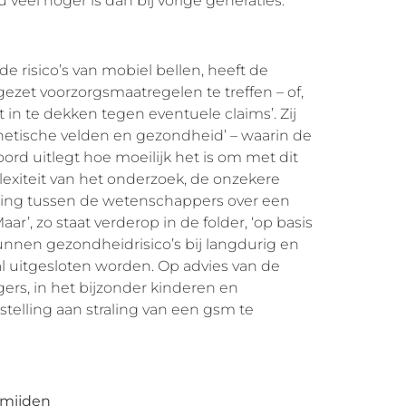
 veel hoger is dan bij vorige generaties.’
 de risico’s van mobiel bellen, heeft de
gezet voorzorgsmaatregelen te treffen – of,
t in te dekken tegen eventuele claims’. Zij
netische velden en gezondheid’ – waarin de
rd uitlegt hoe moeilijk het is om met dit
exiteit van het onderzoek, de onzekere
ing tussen de wetenschappers over een
aar’, zo staat verderop in de folder, ‘op basis
nnen gezondheidrisico’s bij langdurig en
l uitgesloten worden. Op advies van de
rs, in het bijzonder kinderen en
elling aan straling van een gsm te
rmijden