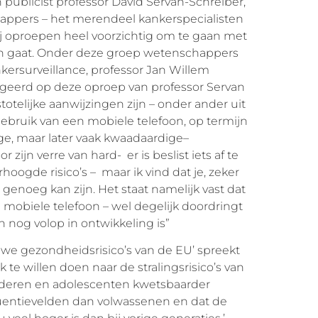
ublicist professor David Servan-Schreiber,
appers – het merendeel kankerspecialisten
ij oproepen heel voorzichtig om te gaan met
ren gaat. Onder deze groep wetenschappers
kersurveillance, professor Jan Willem
eageerd op deze oproep van professor Servan
otelijke aanwijzingen zijn – onder ander uit
ebruik van een mobiele telefoon, op termijn
e, maar later vaak kwaadaardige–
ijn verre van hard- er is beslist iets af te
hoogde risico’s – maar ik vind dat je, zeker
genoeg kan zijn. Het staat namelijk vast dat
n mobiele telefoon – wel degelijk doordringt
n nog volop in ontwikkeling is”
we gezondheidsrisico’s van de EU’ spreekt
 te willen doen naar de stralingsrisico’s van
nderen en adolescenten kwetsbaarder
equentievelden dan volwassenen en dat de