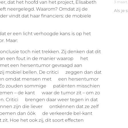
zeer, dat het hoofd van het project, Elisabeth
3 maart
heeft neergelegd. Waarom? Omdat zij de
Als je 
er vindt dat haar financiers: de mobiele
t er een licht verhoogde kans is op het
r. Maar:
lusie toch niet trekken. Zij denken dat dit
n aan een fout in de manier waarop het
en met een hersentumor gevraagd aan
 zij mobiel bellen. De critici zeggen dan dat
loeden omdat mensen met een hersentumor
den. Zo zouden sommige patiënten misschien
oemen – de kant waar de tumor zit – om zo
n. Critici brengen daar weer tegen in dat
en zijn die liever ontkénnen dat ze zelf
j noemen dan óók de verkeerde bel-kant
. Hoe het ook zij, dit soort effecten