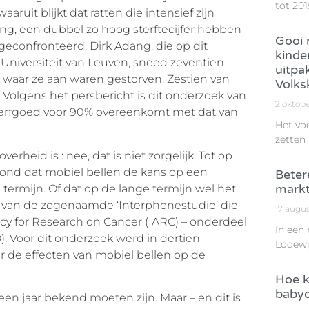
tot 201
aaruit blijkt dat ratten die intensief zijn
ing, een dubbel zo hoog sterftecijfer hebben
Gooi n
 geconfronteerd. Dirk Adang, die op dit
kinde
niversiteit van Leuven, sneed zeventien
uitpa
n waar ze aan waren gestorven. Zestien van
Volks
 Volgens het persbericht is dit onderzoek van
2 oktob
erfgoed voor 90% overeenkomt met dat van
Het vo
zetten
rheid is : nee, dat is niet zorgelijk. Tot op
ond dat mobiel bellen de kans op een
Beter
markt
 termijn. Of dat op de lange termijn wel het
ten van de zogenaamde ‘Interphonestudie’ die
17 augu
cy for Research on Cancer (IARC) – onderdeel
In een
 Voor dit onderzoek werd in dertien
Lodewi
r de effecten van mobiel bellen op de
Hoe k
babyo
een jaar bekend moeten zijn. Maar – en dit is