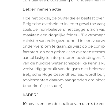
cumulatieve blootstelling bij kinderen van nu
Belgen nemen actie
Hoe het ook zij, de twijfel die er bestaat over
Belgische overheid er in ieder geval toe aan
zoals de ‘non-believers’ het zeggen: ‘zich vas
maakten een degelijke folder – ‘Elektromag
minister van Volksgezondheid in een voorwoo
onderwerp om te gaan. Zij wijst op de compl
factoren en een gebrek aan overeenstemm
aantal lastig te interpreteren bevindingen. ‘M
van de huidige wetenschappelijke kennis ku
veelvuldig gebruik van de gsm niet helemaa
Belgische Hoge Gezondheidraad wordt burge
adolescenten daarom aangeraden om blootst
beperken’. (zie kader)
KADER 1
10 adviezen om de straling van gsm’s te ve