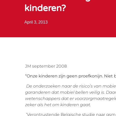
kinderen?
April 3, 2013
JM september 2008
“Onze kinderen zijn geen proefkonijn. Niet b
De onderzoeken naar de risico’s van mobie
garanderen dat mobiel bellen veilig is. Da
wetenschappers dat er voorzorgmaatrege
zeker als het om kinderen gaat.
‘Verontrustende Belgische studie naar gsm-st