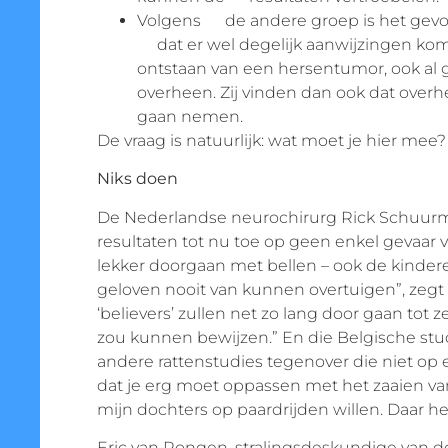
Volgens de andere groep is het gevond
dat er wel degelijk aanwijzingen ko
ontstaan van een hersentumor, ook al g
overheen. Zij vinden dan ook dat ov
gaan nemen.
De vraag is natuurlijk: wat moet je hier mee?
Niks doen
De Nederlandse neurochirurg Rick Schuurman
resultaten tot nu toe op geen enkel gevaar
lekker doorgaan met bellen – ook de kindere
geloven nooit van kunnen overtuigen”, ze
‘believers’ zullen net zo lang door gaan tot 
zou kunnen bewijzen.” En die Belgische stu
andere rattenstudies tegenover die niet op 
dat je erg moet oppassen met het zaaien van
mijn dochters op paardrijden willen. Daar he
Eric van Rongen, stralingsdeskundige van 