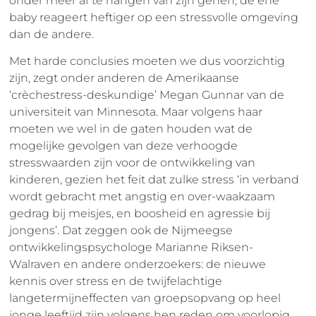
onder meer af te hangen van zijn genen; de ene
baby reageert heftiger op een stressvolle omgeving
dan de andere.
Met harde conclusies moeten we dus voorzichtig
zijn, zegt onder anderen de Amerikaanse
‘crèchestress-deskundige’ Megan Gunnar van de
universiteit van Minnesota. Maar volgens haar
moeten we wel in de gaten houden wat de
mogelijke gevolgen van deze verhoogde
stresswaarden zijn voor de ontwikkeling van
kinderen, gezien het feit dat zulke stress ‘in verband
wordt gebracht met angstig en over-waakzaam
gedrag bij meisjes, en boosheid en agressie bij
jongens’. Dat zeggen ook de Nijmeegse
ontwikkelingspsychologe Marianne Riksen-
Walraven en andere onderzoekers: de nieuwe
kennis over stress en de twijfelachtige
langetermijneffecten van groepsopvang op heel
jonge leeftijd zijn volgens hen reden om voorlopig